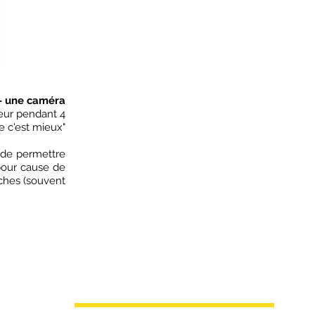
 - une caméra
eur pendant 4
e c'est mieux"
 de permettre
pour cause de
oches (souvent