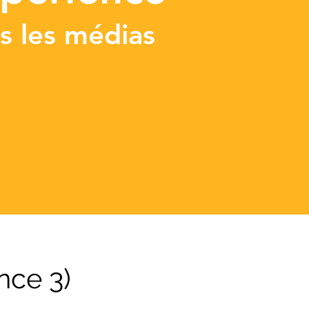
s les médias
nce 3)