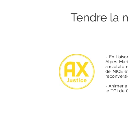
Tendre la m
- En liais
Alpes-Mar
sociétale 
de NICE et
reconversi
- Animer a
le TGI de